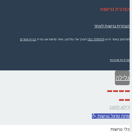
הצהרת נגישות
הצהרת נגישות לאתר
לפרסום באתר חייגו
052-3190319
לעורך אלי גולדמן | אתר מרשת אגו מדיה
בניית אתרים
מדיניות פרטיות
גלילה
לראש
העמוד
דילוג לתוכן
פתח סרגל נגישות
כלי נגישות