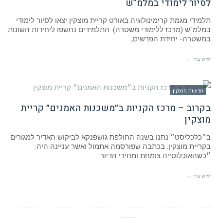
לסיור לימודי במלמ”ש
תלמידי מגמת קרימינולוגיה באורט קריית מוצקין יצאו לסיור לימודי
במלמ"ש (מרכז ללימודי משטרה). התלמידים נחשפו ליחידות השונות
במשטרה- יחידת הפרשים,
קרא עוד ←
חדשות מוצקין
בקרוב – מרכז הקניות ב״משכנות האמנים״ קריית
מוצקין
ב״כלכליסט״ נתנו בשנה החולפת גושפנקא לביקוש האדיר למגורים
בקריית מוצקין. בכתבה שפורסמה אתמול ואשר עניינה היה:
״כשהאוכלוסייה צומחת ומחירי הדיור
קרא עוד ←