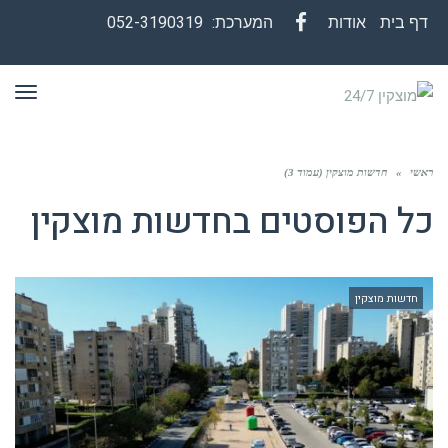
דף בית
אודות
המערכת:
052-3190319
Facebook
תפר
ראשי
»
חדשות מוצקין (עמוד 3)
כל הפוסטים ב
חדשות מוצקין
חדשות מוצקין