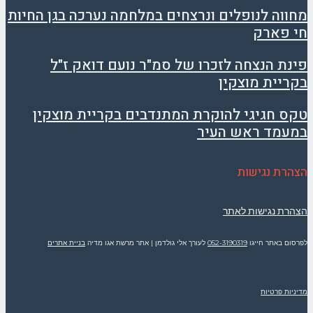
מחווה לנופלים ונרצחים במלחמה נערכה בגן החיות
חי פארק
פינת הנצחה לזכרו של סמ"ר נועם דואק ז"ל
בקריית מוצקין
טקס חגיגי להוקרת המתנדבים בקריית מוצקין
במעמד ראש העיר
הצהרת נגישות
הצהרת נגישות לאתר
לפרסום באתר חייגו
052-3190319
לעורך אלי גולדמן | אתר מרשת אגו מדיה
בניית אתרים
מדיניות פרטיות