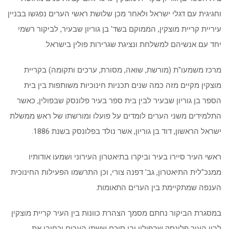
וחגיגית עם דגלי ישראל ולאחר מכן שלושת ראשי הערים נפגשו בבניין
עיריית קריית מוצקין, הממוקם בשד' בן גוריון שבעיר, לביקור רשמי
יחד עם אנשיהם למשלחת ונציגת שגרירות פולין בישראל.
מרכז משמעו"ת (מורשת, שואה, מסורת, ערכים ותקומה) בקריית
מוצקין מקיים מזה כמה שנים תכניות חינוכיות משותפות בין בית
הספר בן גוריון שבעיר לבין בית ספר בעיר פלונסק שבפולין, כאשר
התלמידים משני הערים לומדים על פועלו ומורשתו של ראש ממשלת
ישראל הראשון, דוד בן גוריון, אשר נולד בפלונסק בשנת 1886.
ראשי העיר סיירו בעיר וביקרו בתיאטרון העירוני ושמעו אודותיו
ממנכ"לית התיאטרון, גב' דפנה צורי, וכן התרשמו הפעילות החינוכית
הענפה שמתקיימת בין הערים התאומות.
במסגרת הביקור נחתם מסמך הצהרת כוונות בין העיר קריית מוצקין
לבין העיר פלונסק שבפולין ובו סוכם ששתי הערים ירחיבו את