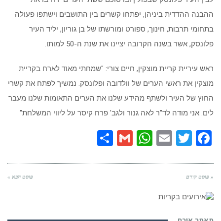
ההבנה ההדדית ביניהן, יפתחו קשרים בין התושבים וישתפו פעולה
בתחומי תרבות, חינוך, ספורט ומורשתו של בן גוריון, יליד העיר
פלונסק, אשר בשנה הקרובה יציינו את שנת ה-50 למותו.
ראש עיריית קריית מוצקין, חיים צורי: "שמחתי מאוד לארח בקריית
מוצקין את ראשי הערים של וולדובה ופלונסק. נמשיך לפתח את קשרי
החוץ של העיר ולשתף מהידע שלנו את הערים התאומות שלנו מעבר
לים. אני מודה לד"ר לאה גנור ולגב' פרח קיסר על ליווי המשלחת"
Share
WhatsApp
Gmail
Email
Twitter
Facebook
« פוסט קודם
פוסט הבא »
מאמר אורח