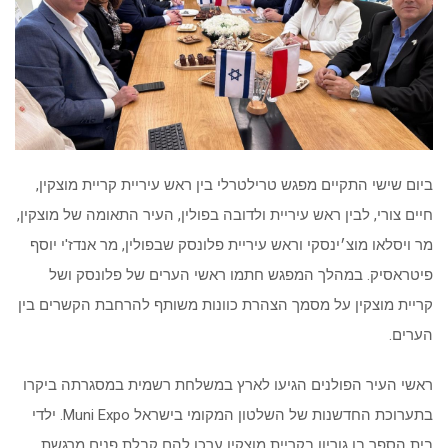
ביום שישי התקיים מפגש טרילטרלי בין ראש עיריית קריית מוצקין,
חיים צורי, לבין ראש עיריית ולדובה בפולין, העיר התאומה של מוצקין,
מר ויסלאו מוצ׳ינסקי וראש עיריית פלונסק שבפולין, מר אנדז'י יוסף
פיטראסיק. במהלך המפגש חתמו ראשי הערים של פלונסק ושל
קריית מוצקין על מסמך הצהרת כוונות משותף להרחבת הקשרים בין
הערים.
ראשי העיר הפולנים הגיעו לארץ במשלחת רשמית במסגרתה ביקרו
בתערוכת החדשנות של השלטון המקומי בישראל Muni Expo. ילדי
בית הספר בן גוריון בקריית מוצקין ערכו להם קבלת פנים מרגשת