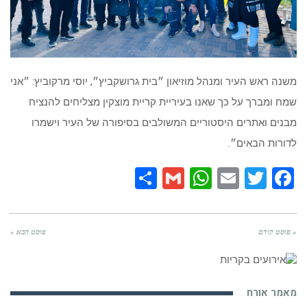
משנה ראש העיר ומנהל מוזיאון ״בית גרושקביץ״, יוסי מרקוביץ: ״אני
שמח ומברך על כך שאנו בעיריית קריית מוצקין מצליחים להנציח
מבנים ואתרים היסטוריים המשולבים בסיפורה של העיר וישמרו
לדורות הבאים״.
Share
WhatsApp
Gmail
Email
Twitter
Facebook
« פוסט קודם
פוסט הבא »
מאמר אורח