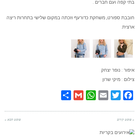
בתי קפה ועם חברים .
חובבת ספורט, משחקת כדורעף וזכתה במקום שלישי בתחרות ריצה
ארצית.
איפור : נופר יצחק
צילום : מיקי שרון
Share
WhatsApp
Gmail
Email
Twitter
Facebook
« פוסט קודם
פוסט הבא »