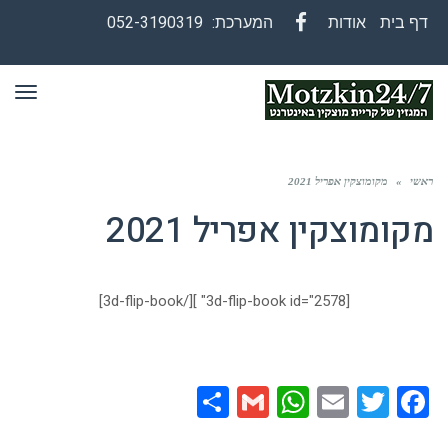
דף בית
אודות
המערכת:
052-3190319
Facebook
תפר
ראשי
»
מקומוצקין אפריל 2021
מקומוצקין אפריל 2021
[3d-flip-book id="2578" ][/3d-flip-book]
Share
WhatsApp
Gmail
Email
Twitter
Facebook