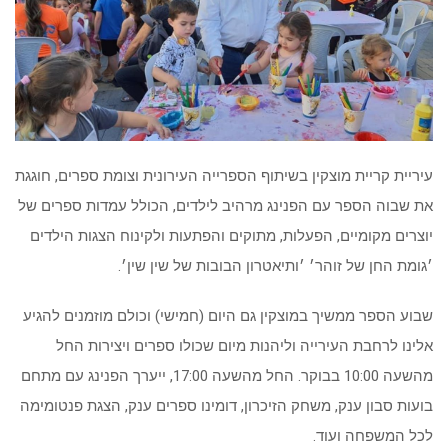
עיריית קריית מוצקין בשיתוף הספרייה העירונית וצומת ספרים, חוגגת
את שבוה הספר עם הפנינג מרהיב לילדים, הכולל עמדות ספרים של
יוצרים מקומיים, הפעלות, מתוקים והפתעות ולקינוח הצגות הילדים
׳גומת החן של זוהר׳ ׳ותיאטרון הבובות של שין שין׳.
שבוע הספר ממשיך במוצקין גם היום (חמישי) וכולם מוזמנים להגיע
אלינו לרחבת העירייה וליהנות מיום שכולו ספרים ויצירות החל
מהשעה 10:00 בבוקר. החל מהשעה 17:00, ייערך הפנינג עם מתחם
בועות סבון ענק, משחק הזיכרון, דומינו ספרים ענק, הצגת פנטומימה
לכל המשפחה ועוד.