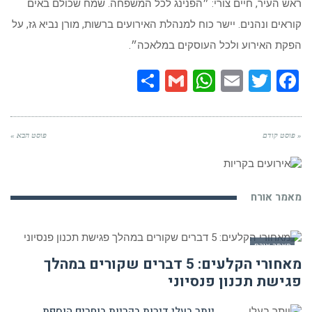
ראש העיר, חיים צורי: ״הפנינג לכל המשפחה. שמח שכולם באים
קוראים ונהנים. יישר כוח למנהלת האירועים ברשות, מורן נביא גז, על
הפקת האירוע ולכל העוסקים במלאכה״.
Share
WhatsApp
Gmail
Email
Twitter
Facebook
« פוסט קודם
פוסט הבא »
מאמר אורח
מאמר אורח
מאחורי הקלעים: 5 דברים שקורים במהלך
פגישת תכנון פנסיוני
יותר בעלי דירות בקריות בוחרים הוספת