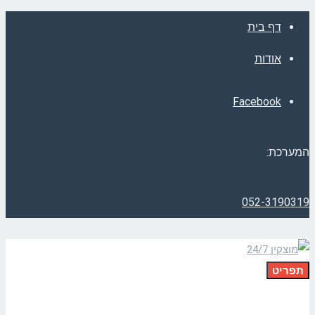
דף בית
אודות
Facebook
המערכת:
052-3190319
תפריט