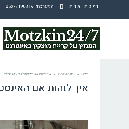
דף בית
אודות
המערכת:
052-3190319
Facebook
ראשי
»
זירת המומחים
»
איך לזהות אם האינסטלטור עובד עליך?
איך לזהות אם האינסטל