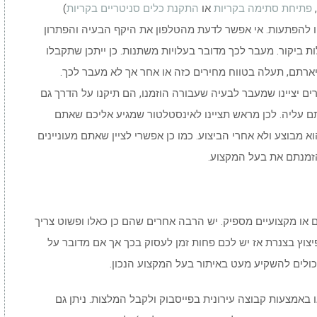
פתיחת סתימה בקריות
או
התקנת כלים סניטריים בקריות
)
 מיד עונה "בערך" 250 שח, צפו להפתעות. אי אפשר לדעת מהטלפון את היקף הבעיה והפתרון
 ביקור. מעבר לכך מדובר בעלויות משתנות. כן ייתכן שתקבלו
רתם, תעלה בטווח מחירים כזה או אחר אך לא מעבר לכך.
ים יציינו שמעבר לבעיה שעבורה הוזמנו, הם תיקנו על הדרך גם
 עליה. לכן מראש תציינו לאינסטלטור שמגיע אליכם שאתם
 מבוצע ולא אחרי הביצוע. כמו כן אפשרי לציין שאתם מעוניינים
זמנתם את בעל המקצוע.
ם או מקצועיים מספיק. יש הרבה אחרים שהם כן כאלו ופשוט צריך
יצוץ בצנרת אז יש לכם פחות זמן לעסוק בכך אך אם מדובר על
יכולים להשקיע מעט באיתור בעל המקצוע הנכון.
אמצעות קבוצה עירונית בפייסבוק ולקבל המלצות. ניתן גם