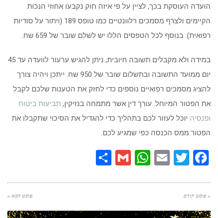
הועדה העוסקת בכך, לציין על פי איזה חוק נקבעו אחוזי הנכות
הקיימים ולצרף מסמכים רלוונטיים כמו טופס 189 (ויתור על סודיות
רפואית). בנוסף לכל הטפסים הללו יש לשלם שובר של 659 שח.
במידה ולא מקבלים תשובה חיובית, ניתן להגיש ערעור לוועדה עד 45
יום ממועד התשובה ובתשלום שובר של 950 שח. ייתכן ויהיה צורך
להציג מסמכים רפואיים נוספים כדי לחזק את הטענות שלכם לקבל
את הפטור המיוחל. עורך דין אשר מתמחה בנזיקין,
תביעות ביטוח
ופנסיה
יוכל לעזור לכם בתהליך כדי להגדיל את הסיכוי שתקבלו את
הפטור ממס הכנסה כפי שמגיע לכם.
Share
WhatsApp
Gmail
Email
Twitter
Facebook
« פוסט קודם
פוסט הבא »